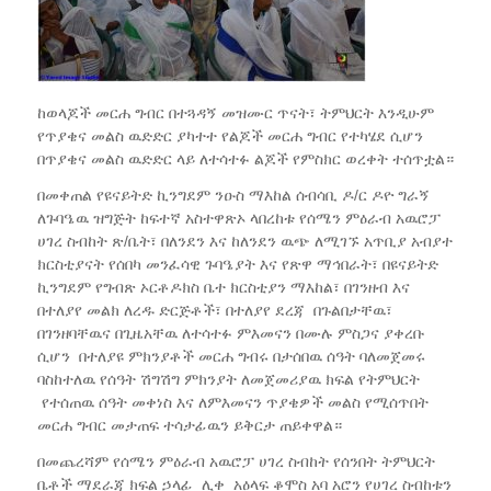
ከወላጆች መርሐ ግብር በተጓዳኝ መዝሙር ጥናት፣ ትምህርት እንዲሁም
የጥያቄና መልስ ዉድድር ያካተተ የልጆች መርሐ ግብር የተካሄደ ሲሆን
በጥያቄና መልስ ዉድድር ላይ ለተሳተፉ ልጆች የምስክር ወረቀት ተሰጥቷል።
በመቀጠል የዩናይትድ ኪንግደም ንዑስ ማእከል ሰብሳቢ ዶ/ር ዶዮ ግራኝ
ለጉባዔዉ ዝግጅት ከፍተኛ አስተዋጽኦ ላበረከቱ የሰሜን ምዕራብ አዉሮፓ
ሀገረ ስብከት ጽ/ቤት፣ በለንደን እና ከለንደን ዉጭ ለሚገኙ አጥቢያ አብያተ
ክርስቲያናት የሰበካ መንፈሳዊ ጉባዔያት እና የጽዋ ማኅበራት፣ በዩናይትድ
ኪንግደም የግብጽ ኦርቶዶክስ ቤተ ክርስቲያን ማእከል፣ በገንዘብ እና
በተለያየ መልክ ለረዱ ድርጅቶች፣ በተለያየ ደረጃ በጉልበታቸዉ፣
በገንዘባቸዉና በጊዜአቸዉ ለተሳተፉ ምእመናን በሙሉ ምስጋና ያቀረቡ
ሲሆን በተለያዩ ምክንያቶች መርሐ ግብሩ በታሰበዉ ሰዓት ባለመጀመሩ
ባስከተለዉ የሰዓት ሽግሽግ ምክንያት ለመጀመሪያዉ ክፍል የትምህርት
የተሰጠዉ ሰዓት መቀነስ እና ለምእመናን ጥያቄዎች መልስ የሚሰጥበት
መርሐ ግብር መታጠፍ ተሳታፊዉን ይቅርታ ጠይቀዋል።
በመጨረሻም የሰሜን ምዕራብ አዉሮፓ ሀገረ ስብከት የሰንበት ትምህርት
ቤቶች ማደራጃ ክፍል ኃላፊ ሊቀ አዕላፍ ቆሞስ አባ አሮን የሀገረ ስብከቱን