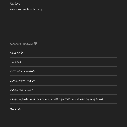
ድረገጽ:
www.eu.eotcmk.org
አዳዲስ ጽሑፎች
ደብረ ዘይት
(no title)
ብሥራታዊዉ መልአክ
ብሥራታዊዉ መልአክ
ብስራታዊው መልአክ
የሐዊረ ሕይወት መርሐ ግብር ከሀገረ ዴንማርክ(ኮፐንሃገን) ወደ ሀገረ ስዊድን (ሉንድ)
ግቢ ጉባኤ