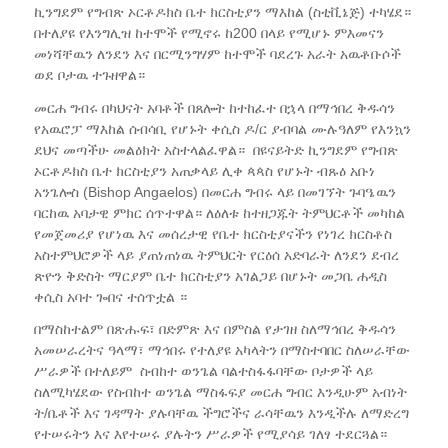
ኪንግደም የግብጽ ኦርቶዶክስ ቤተ ክርስቲያን ማእከል (ስቲቪኔጅ) ተካሄደ።
በተለያዩ የእንግሊዝ ከተሞች የሚኖሩ ከ200 በላይ የሚሆኑ ምእመናን
መነሻቸዉን ለንደን እና በርሚንግሃም ከተሞች ባደረጉ አራት አዉቶቡሶች
ወደ ቦታዉ ተጉዘዋል።
መርሐ ግብሩ በካህናት አባቶች በጸሎት ከተከፈተ በኋላ በማኅበረ ቅዱሳን
የአዉሮፓ ማእከል ሰብሳቢ የሆኑት ቀሲስ ዶ/ር ያብባል ሙሉዓለም የእንኳን
ደህና መጣችሁ መልዕክት አስተላልፈዋል። በዩናይትድ ኪንግደም የግብጽ
ኦርቶዶክስ ቤተ ክርስቲያን አጠቃላይ ሊቀ ጳጳስ የሆኑት ብጹዕ አቡነ
አንጌሎስ (Bishop Angaelos) በመርሐ ግብሩ ላይ በመገኘት ጉባዔዉን
ባርከዉ አባታዊ ምክር ሰጥተዋል። ለዕለቱ ከተዘጋጁት ትምህርቶች መካከል
የመጀመሪያ የሆነዉ እና መሰረታዊ የቤተ ክርስቲያናችን የነገረ ክርስቶስ
አስተምህሮዎች ላይ ያጠነጠነዉ ትምህርት የርዕሰ አድባራት ለንደን ደብረ
ጽዮን ቅድስት ማርያም ቤተ ክርስቲያን አገልጋይ በሆኑት መጋቤ ሐዲስ
ቀሲስ አባተ ጐበና ተሰጥቷል ።
በማስከተልም በጽሑፍ፣ በድምጽ እና በምስል የታገዘ ስለማኅበረ ቅዱሳን
አመሠራረትና ዓላማ፣ ማኅበሩ የተለያዩ አካላትን በማስተባበር ስለሠራቸው
ሥራዎች በተለይም ስብከተ ወንጌል ባልተስፋፋባቸው ቦታዎች ላይ
ስለሚካሄደው የስብከተ ወንጌል ማስፋፍያ መርሐ ግብር እንዲሁም አብነት
ት/ቤቶች እና ገዳማት ያሉባቸዉ ችግሮችና ራሳቸዉን እንዲችሉ ለማድረግ
የተሠሩትን እና እየተሠሩ ያሉትን ሥራዎች የሚያሳይ ገለፃ ተደርጓል።