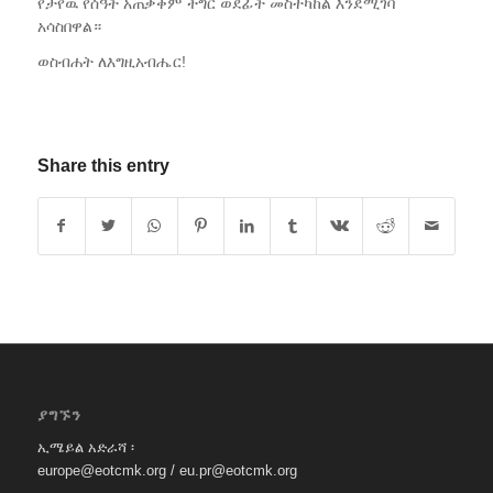
የታየዉ የሰዓት አጠቃቀም ችግር ወደፊት መስተካከል እንደሚገባ
አሳስበዋል።
ወስብሐት ለእግዚአብሔር!
Share this entry
ያግኙን
ኢሜይል አድራሻ ፡
europe@eotcmk.org / eu.pr@eotcmk.org