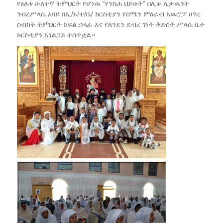
የዕለቱ ሁለተኛ ትምህርት የሆነዉ “የንስሐ ህይወት” በሊቀ ሊቃዉንት
ገብረሥላሴ አባይ በኢ/ኦ/ተ/ቤ/ ክርስቲያን የሰሜን ምዕራብ አዉሮፓ ሀገረ
ስብከት ትምህርት ክፍል ኃላፊ እና የለንደን ደብረ ገነት ቅድስት ሥላሴ ቤተ
ክርስቲያን አገልጋይ ተሰጥቷል።