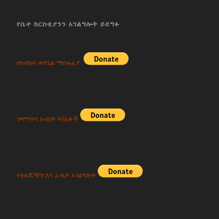
የቤተ ክርስቲያንን አገልግሎት ይደግፉ
የስብከተ ወንጌል ማስፋፊያ
ገዳማትና አብነት ት/ቤቶች
የቴሌቪዥን እና ራዲዮ አገልግሎት