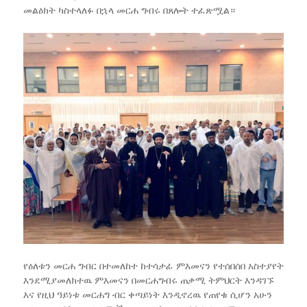
መልዕክት ካስተላለፉ በኋላ መርሐ ግብሩ በጸሎት ተፈጽሟል።
የዕለቱን መርሐ ግብር በተመለከተ ከተሳታፊ ምእመናን የተሰበሰበ አስተያየት
እንደሚያመለክተዉ ምእመናን በመርሐግብሩ ጠቃሚ ትምህርት እንዳገኙ
እና የዚህ ዓይነቱ መርሐግ ብር ቀጣይነት እንዲኖረዉ የጠየቁ ሲሆን አሁን