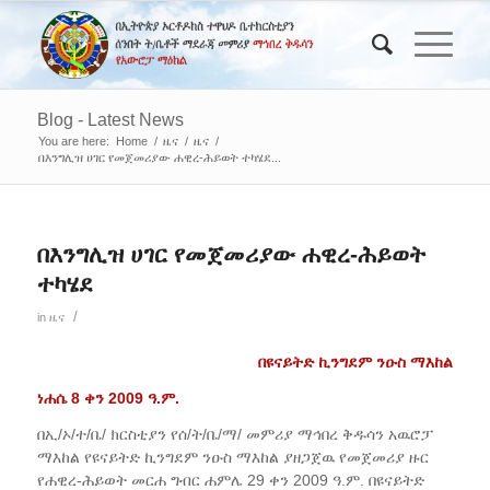
Blog - Latest News
You are here:
Home
/
ዜና
/
ዜና
/
በእንግሊዝ ሀገር የመጀመሪያው ሐዊረ-ሕይወት ተካሄደ...
በእንግሊዝ ሀገር የመጀመሪያው ሐዊረ-ሕይወት
ተካሄደ
/
in
ዜና
በዩናይትድ ኪንግደም ንዑስ ማእከል
ነሐሴ 8 ቀን 2009 ዓ.ም.
በኢ/ኦ/ተ/ቤ/ ክርስቲያን የሰ/ት/ቤ/ማ/ መምሪያ ማኅበረ ቅዱሳን አዉሮፓ
ማእከል የዩናይትድ ኪንግደም ንዑስ ማእከል ያዘጋጀዉ የመጀመሪያ ዙር
የሐዊረ-ሕይወት መርሐ ግብር ሐምሌ 29 ቀን 2009 ዓ.ም. በዩናይትድ