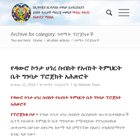
Archive for category: ገዳማት ፕሮጀክቶች
You are here:
Home
/
all other artices
/
ገዳማት ፕሮጀክቶች
የዳውሮ ኮንታ ሀገረ ስብከት የአብነት ትምህርት
ቤት ግንባታ ፕሮጀክት አሕጽሮት
/
/
ጃንዩወሪ 11, 2019
in
ገዳማት ፕሮጀክቶች
by
Website Team
የዳውሮ ኮንታ ሀገረ ስብከት የአብነት ትምህርት ቤት ግንባታ ፕሮጀክት
አሕጽሮት
የፕሮጀክቱ ቦታ ፦
የዳው ኮንታ ሀገረ ስብከት ስርስድስት ወረዳ ቤተክህነቶች
ሲገኙ የአብነት ትምህርት ቤት ግንባታው የሚካሄደው የሃገረስብከቱ
መቀመጫ በሆነው በተርጫ ከተማ ላይ በሚገኘው በአቡነ ተክለሃይማኖት
ደብር ላይ ነው፡፡