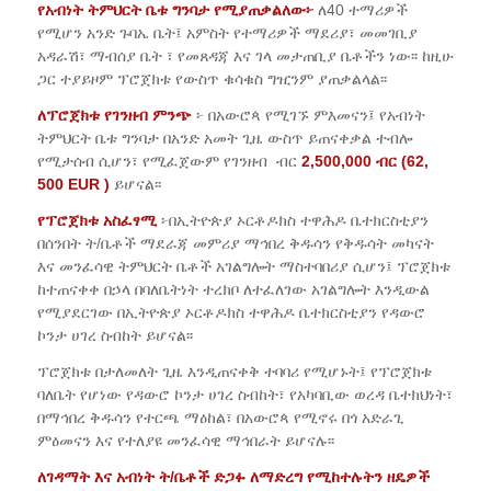
የአብነት ትምህርት ቤቱ ግንባታ የሚያጠቃልለው፦
ለ40 ተማሪዎች
የሚሆን አንድ ጉባኤ ቤት፤ አምስት የተማሪዎች ማደሪያ፣ መመገቢያ
አዳራሽ፣ ማብሰያ ቤት ፣ የመጸዳጃ እና ገላ መታጠቢያ ቤቶችን ነው፡፡ ከዚሁ
ጋር ተያይዞም ፕሮጀክቱ የውስጥ ቁሳቁስ ግዢንም ያጠቃልላል፡፡
ለፕሮጀክቱ የገንዘብ ምንጭ
፦ በአውሮጳ የሚገኙ ምእመናን፤ የአብነት
ትምህርት ቤቱ ግንባታ በአንድ አመት ጊዜ ውስጥ ይጠናቀቃል ተብሎ
የሚታሰብ ሲሆን፣ የሚፈጀውም የገንዘብ ብር
2,500,000 ብር (62,
500 EUR )
ይሆናል፡፡
የፕሮጀክቱ አስፈፃሚ
፦በኢትዮጵያ ኦርቶዶክስ ተዋሕዶ ቤተክርስቲያን
በሰንበት ት/ቤቶች ማደራጃ መምሪያ ማኅበረ ቅዱሳን የቅዱሳት መካናት
እና መንፈሳዊ ትምህርት ቤቶች አገልግሎት ማስተባበሪያ ሲሆን፤ ፕሮጀክቱ
ከተጠናቀቀ በኃላ በባለቤትነት ተረክቦ ለተፈለገው አገልግሎት እንዲውል
የሚያደርገው በኢትዮጵያ ኦርቶዶክስ ተዋሕዶ ቤተክርስቲያን የዳውሮ
ኮንታ ሀገረ ስብከት ይሆናል፡፡
ፕሮጀክቱ በታለመለት ጊዜ እንዲጠናቀቅ ተባባሪ የሚሆኑት፤ የፕሮጀክቱ
ባለቤት የሆነው የዳውሮ ኮንታ ሀገረ ስብከት፣ የአካባቢው ወረዳ ቤተክህነት፣
በማኅበረ ቅዱሳን የተርጫ ማዕከል፣ በአውሮጳ የሚኖሩ በጎ አድራጊ
ምዕመናን እና የተለያዩ መንፈሳዊ ማኅበራት ይሆናሉ፡፡
ለገዳማት እና አብነት ት/ቤቶች ድጋፉ ለማድረግ የሚከተሉትን ዘዴዎች