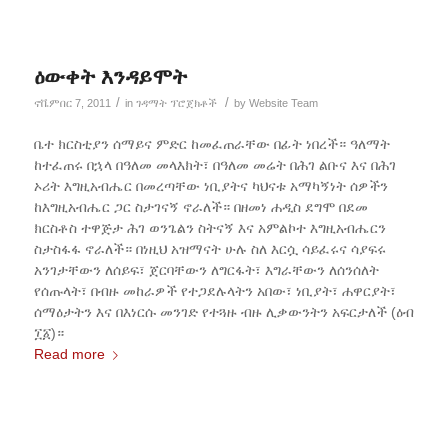
ዕውቀት እንዳይሞት
/
/
ኖቬምበር 7, 2011
in
ገዳማት ፕሮጀክቶች
by
Website Team
ቤተ ክርስቲያን ሰማይና ምድር ከመፈጠራቸው በፊት ነበረች። ዓለማት
ከተፈጠሩ በኋላ በዓለመ መላእክት፣ በዓለመ መሬት በሕገ ልቡና እና በሕገ
ኦሪት እግዚአብሔር በመረጣቸው ነቢያትና ካህናቱ አማካኝነት ሰዎችን
ከእግዚአብሔር ጋር ስታገናኝ ኖራለች። በዘመነ ሐዲስ ደግሞ በደመ
ክርስቶስ ተዋጅታ ሕገ ወንጌልን ስትናኝ እና አምልኮተ እግዚአብሔርን
ስታስፋፋ ኖራለች። በነዚህ አዝማናት ሁሉ ስለ እርሷ ሳይፈሩና ሳያፍሩ
አንገታቸውን ለሰይፍ፣ ጀርባቸውን ለግርፋት፣ እግራቸውን ለሰንሰለት
የሰጡላት፣ በብዙ መከራዎች የተጋደሉላትን አበው፣ ነቢያት፣ ሐዋርያት፣
ሰማዕታትን እና በእነርሱ መንገድ የተጓዙ ብዙ ሊቃውንትን አፍርታለች (ዕብ
፲፩)።
Read more