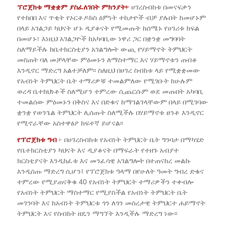
ፕሮጀክቱ ማቋቋም ያስፈለገበት ምክንያት፦
ሀገረስብከቱ በመናፍቃን
የተከበበ እና ጥቂት የኦርቶዶክስ ዕምነት ተከታዮች ብቻ ያሉበት ከመሆኑም
በላይ አገልጋይ ካህናት ሆኑ ዲያቆናት የሚመጡት ከሰሜኑ የሀገሪቱ ክፍል
በመሆኑ፣ እነዚህ አገልጋዮች ከአካባቢው ነዋሪ ጋር በቋንቋ መግባባት
ስለማይችሉ ከቤተክርስቲያን አገልግሎት ውጪ የሃይማኖት ትምህርት
መስጠት ባለ መቻላቸው ምዕመኑን ለማስተማር እና ሃይማኖቱን ጠብቆ
እንዲኖር ማድረግ አልተቻለም፡፡ ስለዚህ በሀገረ ስብከቱ ላይ የሚቋቋመው
የአብነት ትምህርት ቤት ተማሪዎቹ ተመልምለው የሚገቡት ከሁሉም
ወረዳ ቤተክህነቶች ስለሚሆን ተምረው ሲጨርሱም ወደ መጡበት አካባቢ
ተመልሰው ምዕመኑን በቅስና እና በድቁና ከማገልገላቸውም በላይ በሚገባው
ቋንቋ የወንጌል ትምህርት ሊሰጡት ስለሚችሉ በሃይማኖቱ ፀንቶ እንዲኖር
የሚኖራቸው አስተዋፅዖ ከፍተኛ ይሆናል፡፡
የፕሮጀክቱ ግብ
፦ በሀገረስብከቱ የአብነት ትምህርት ቤት ግንባታ በማካሄድ
የቤተክርስቲያን ካህናት እና ዲያቆናት በማፍራት የተዘጉ አብያተ
ክርስቲያናት እንዲከፈቱ እና መንፈሳዊ አገልግሎት በተጠናከረ መልኩ
እንዲሰጡ ማድረግ ሲሆን፤ የፕሮጀክቱ ዓላማ በየሁለት ዓመት ግብረ ድቁና
ተምረው የሚያጠናቅቁ 40 የአብነት ትምህርት ተማሪዎችን ተቀብሎ
የአብነት ትምህርት ማስተማር የሚያስችል የአብነት ትምህርት ቤት
መገንባት እና ከአብነት ትምህርቱ ጎን ለጎን መሰረታዊ ትምህርተ ሐይማኖት
ትምህርት እና የስብከት ዘዴን ማግኘት እንዲችሉ ማድረግ ነው፡፡