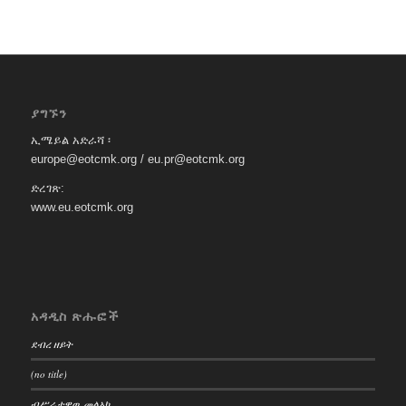
ያግኙን
ኢሜይል አድራሻ ፡
europe@eotcmk.org / eu.pr@eotcmk.org
ድረገጽ:
www.eu.eotcmk.org
አዳዲስ ጽሑፎች
ደብረ ዘይት
(no title)
ብሥራታዊዉ መልአክ