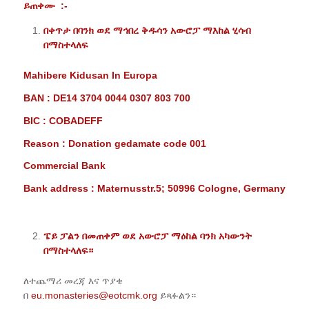
ይጠቀሙ
:-
በቀጥታ በባንክ ወደ ማኅበረ ቅዱሳን አውሮፓ ማእከል ሂሳብ
በማስተላለፍ
Mahibere Kidusan In Europa
BAN : DE14 3704 0044 0307 803 700
BIC : COBADEFF
Reason : Donation gedamate code 001
Commercial Bank
Bank address : Maternusstr.5; 50996 Cologne, Germany
ፔይ ፓልን በመጠቀም ወደ አውሮፓ ማዕከል ባንክ አካውንት
በማስተላለፍ።
ለተጨማሪ መረጃ እና ጥያቄ
በ
eu.monasteries@eotcmk.org
ይጻፉልን።