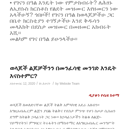
• የገናን በዓል እንዴት ነው የምታከብሩት? ለሕፃኑ
ለኢየሱስ ክርስቶስ የልደት መዝሙር እየዘመርን ነው
አላችሁኝ? ጎበዞች! የገናን በዓል ከወላጆቻችሁ ጋር
በቤተ ክርስቲያን ተገኝታችሁ እንደ ቅዱሳን
መላእክት በደስታ መዝሙር በመዘመር አክብሩት
እሺ፡፡
መልካም የገና በዓል ይሁንላችሁ፡፡
ወላጆች ልጆቻችንን በመንፈሳዊ መንገድ እንዴት
እናስተምር?
/
/
ኦክተውበር 12, 2020
in
ሕፃናት
by
Website Team
ዲያቆን ዮሴፍ ከተማ
ወላጆች ለወለድናቸው ልጆች ትልቅ አምላካዊ አደራ አለብን፡፡
እግዚአብሔርም ልጅን ያህል ትልቅና የደስታ ምንጭ የሆነ ስጦታ ሲሰጠን
ደግሞ ከትልቅ ኃላፊነት ጋር ነው፡፡ ከኃላፊነታችን ትልቁ ለልጅ፡-
ሃይማኖትን፤ ምግባርና ትሩፋትን በማስተማር ለእግዚአብሔር መንግሥት