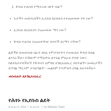
ቅዱስ ዮሐንስ የሚኖረው በየት ነበር?
ጌታችን መድኃኒጻችን ኢየሱስ ክርስቶስ የተጠመቀው የት ነው?
ኢየሱስ ክርስቶስን ያጠመቀው ማን ነው?
ቅዱስ ዮሐንስ ያጠመቃቸው ወገኖች እነማን ናቸው?
ልጆችዬ ከመሰናበቴ በፊት ለዛሬ የምታነቡትን የመጽሐፍ ቅዱስ ክፍል
ልንገራችሁ፡፡ ይኸውም የማቴዎስ ወንጌል ምዕራፍ ሦስት ነው፡፡
ስለተከታተላችሁኝ የቅዱሳን አምላክ እግዚአብሔር ይስጥልኝ፡፡ እመቤታችን
ድንግል ማርያም ታሳድግልኝ፡ ፡ መልካም የጥምቀት በዓል ይሁንላችሁ፡፡
ወስብሐት ለእግዚአብሔር
የሕፃኑ የኢየሱስ ልደት
/
/
ጃንዩወሪ 9, 2021
in
ሕፃናት
by
Website Team