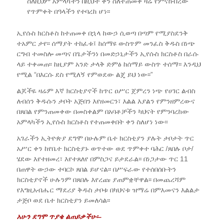
ስለዚህም አምላካችን በዚህች ቀን ስለተጠመቀ ዛሬ የምናከብረው
የጥምቀት በዓላችን የተባረከ ሆነ፡፡
ኢየሱስ ክርስቶስ ከተጠመቀ በኋላ ከውኃ ሲወጣ በጣም የሚያስደንቅ
ተአምር ታየ፡፡ ሰማያት ተከፈቱ፤ ከሰማዩ ውስጥም መንፈስ ቅዱስ በነጭ
ርግብ ተመስሎ መጣና በጌታችንነ በመድኃኒታችን ኢየሱስ ክርስቶስ በራሱ
ላይ ተቀመጠ፡፡ ከዚያም አንድ ታላቅ ድምፅ ከሰማይ ውስጥ ተሰማ፡፡ እንዲህ
የሚል “በእርሱ ደስ የሚለኝ የምወደው ልጄ ይህ ነው፡፡”
ልጆችዬ ዛሬም እኛ ክርስቲያኖች ከጥር ዐሥር ጀምረን ነጭ የሀገር ልብስ
ለብሰን ቅዱሱን ታቦት አጅበን እየዘመርን፣ እልል እያልን የምንዘምረውና
በጸበል የምንጠመቀው በመስቀልም በአባቶቻችን ካህናት የምንባረከው
አምላካችን ኢየሱስ ክርስቶስ የተጠመቀበት ቀን ስለሆነ ነው፡፡
አገራችን ኢትዮጵያ ደግሞ በሁሉም ቤተ ክርስቲያን ያሉት ታቦታት ጥር
አሥር ቀን ከየቤተ ክርስቲያኑ ወጥተው ወደ ጥምቀተ ባሕር /ጸበሉ ቦታ/
ሄደው እየተዘመረ፣ እየተጸለየ በምስጋና ይታደራል፡፡ በነጋታው ጥር 11
በጠዋት ውኃው ተባርኮ ጸበል ይሆናል፡፡ በሥፍራው የተሰበሰቡትን
ክርስቲያኖች ሁሉንም በጸበሉ እየረጩ ያጠምቋቸዋል፡፡ በመጨረሻም
የእግዚአብሔር ማደሪያ ቅዱስ ታቦቱ በካህናቱ ዝማሬ በምእመናን እልልታ
ታጅቦ ወደ ቤተ ክርስቲያን ይመለሳል፡፡
አሁን ደግሞ ጥያቄ ልጠይቃችሁ፡
–