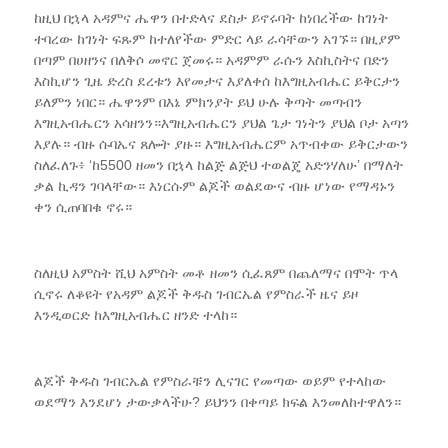
ከዚህ በኋላ አዳምና ሔዋን በተድላና ደስታ ይኖሩባት ከነበረችው ከገነት
ተባረው ከገነት ፍጹም ከተለየችው ምድር ላይ ራሳቸውን አገኙ። በዚያም
በጣም በሀዘንና በለቅሶ መኖር ጀመሩ። አዳምም ራሱን እስኪስትና በድን
እስኪሆን ጊዜ ድረስ ደረቱን እየመታና እያለቀሰ ከእግዚአብሔር ይቅርታን
ይለምን ነበር። ሔዋንም በእኔ ምክንያት ይህ ሁሉ ቅጣት መጣብን
እግዚአብሔርን አሳዘንን።እግዚአብሔርን ያህል ጌታ ገነትን ያህል ቦታ አጣን
እያሉ። ብዙ ሱባኤና ጸሎት ያዙ። እግዚአብሔርም አጥብቀው ይቅርታውን
ስለፈለጉ፥ ‘ከ5500 ዘመን በኋላ ከልጅ ልጅህ ተወልጄ አድንሃለሁ’ በማለት
ቃል ኪዳን ገባላቸው። እነርሱም ልጆች ወልደውና ብዙ ሆነው የማዳኑን
ቀን ሲጠባበቁ ኖሩ።
ስለዚህ አምስት ሺህ አምስት መቶ ዘመን ሲፈጸም በጨለማና በሞት ጥላ
ሲኖሩ ለቆዩት የአዳም ልጆች ቅዱስ ገብርኤል የምስራች ዜና ይዞ
እንዲወርድ ከእግዚአብሔር ዘንድ ተላከ።
ልጆች ቅዱስ ገብርኤል የምስራቹን ሊናገር የመጣው ወይም የተላከው
ወደማን እንደሆነ ታውቃላችሁ? ይህንን በቀጣይ ክፍል እንመለከተዋለን።