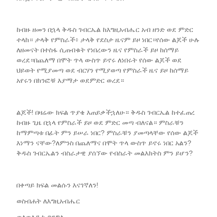
ከብዙ ዘመን በኋላ ቅዱስ ገብርኤል ከእግዚአብሔር አብ ዘንድ ወደ ምድር
ተላከ። ታላቅ የምስራች፥ ታላቅ የደስታ ዜናም ይዞ ነበር።የሰው ልጆች ሁሉ
ለዘመናት በተስፋ ሲጠብቁት የነበረውን ዜና የምስራች ይዞ ከሰማይ
ወረደ።በጨለማ በሞት ጥላ ውስጥ ይኖሩ ለነበሩት የሰው ልጆች ወደ
ህይወት የሚያመጣ ወደ ብርሃን የሚያወጣ የምስራች ዜና ይዞ ከሰማይ
አየሩን በክንፎቹ እያማታ ወደምድር ወረደ።
ልጆች! በዛሬው ክፍል ጥያቄ እጠይቃችኋለሁ። ቅዱስ ገብርኤል ከተፈጠረ
ከብዙ ጊዜ በኋላ የምስራች ይዞ ወደ ምድር መጣ ብለናል። ምስራቹን
ከማምጣቱ በፊት ምን ይሠራ ነበር? ምስራቹን ያመጣላቸው የሰው ልጆች
እነማን ናቸው?ለምንስ በጨለማና በሞት ጥላ ውስጥ ይኖሩ ነበር አልን?
ቅዱስ ገብርኤልን ብስራታዊ ያሰኘው የብስራት መልእክትስ ምን ይሆን?
በቀጣይ ክፍል መልሱን እናገኛለን!
ወስብሐት ለእግዚአብሔር
ወለወላዲቱ ድንግል