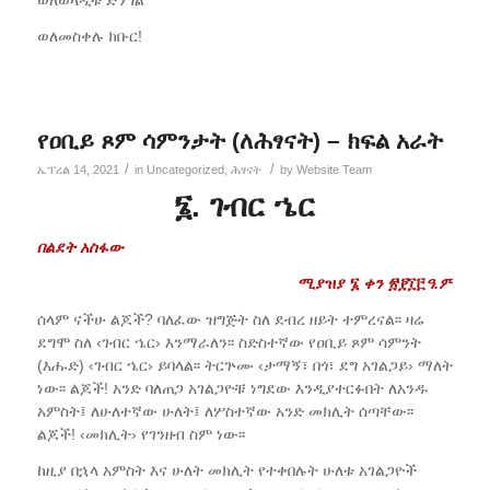
ወለመስቀሉ ክቡር!
የዐቢይ ጾም ሳምንታት (ለሕፃናት) – ክፍል አራት
/
/
ኤፕረል 14, 2021
in
Uncategorized
,
ሕፃናት
by
Website Team
፮. ገብር ኄር
በልደት አስፋው
ሚያዝያ ፮
ቀን
፳፻
፲፫
ዓ.ም
ሰላም ናችሁ ልጆች? ባለፈው ዝግጅት ስለ ደብረ ዘይት ተምረናል፡፡ ዛሬ
ደግሞ ስለ ‹ገብር ኄር› እንማራለን፡፡ ስድስተኛው የዐቢይ ጾም ሳምንት
(እሑድ) ‹ገብር ኄር› ይባላል፡፡ ትርጕሙ ‹ታማኝ፣ በጎ፣ ደግ አገልጋይ› ማለት
ነው፡፡ ልጆች! አንድ ባለጠጋ አገልጋዮቹ ነግደው እንዲያተርፉበት ለአንዱ
አምስት፤ ለሁለተኛው ሁለት፤ ለሦስተኛው አንድ መክሊት ሰጣቸው፡፡
ልጆች! ‹መክሊት› የገንዘብ ስም ነው፡፡
ከዚያ በኋላ አምስት እና ሁለት መክሊት የተቀበሉት ሁለቱ አገልጋዮች