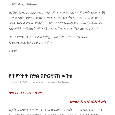
ወይም ፋሲካ ይባላል፡፡
ልጆች! እንደ እግዚአብሔር መልካም ፈቃድ እነዚህን ሳምንታት (እሑዶች)
የሚመለከት ትምህርት በየሳምንቱ እናቀርብላችኋለን፡፡ እስከዚያው ድረስ
ከቤተ ክርስቲያን መምህራን ወይም ደግሞ ከወላጆቻችሁ ጠይቃችሁ ሰባቱ
አጽዋማት የሚባሉት ማን ማን እንደ ኾኑ አጥንታችሁ ጠብቁን እሺ?
በሉ እንግዲህ ልጆች በሌላ ዝግጅት እስከምንገናኝ ድረስ ሰላመ
እግዚአብሔር ከእናንተ ጋር ይኹን፡፡
ይቆየን
የጥምቀት በዓል በዮርዳኖስ ወንዝ
/
/
ጃንዩወሪ 19, 2021
in
ሕፃናት
by
Website Team
ጥር 11
ቀን
2013
ዓ
.
ም
.
ከወልደ ኢየሱስ
/
ቤካ ፋንታ
/
ልጆችዬ እንኳን ለጥምቀት በዓል በሰላም አደረሳችሁ! ዛሬ ስለ ታላቁ በዓል