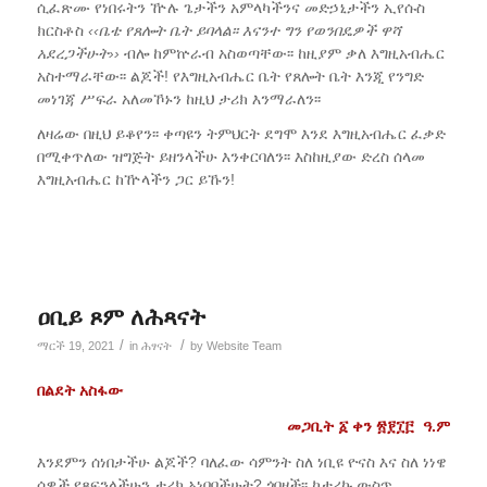
ሲፈጽሙ የነበሩትን ዅሉ ጌታችን አምላካችንና መድኃኒታችን ኢየሱስ
ክርስቶስ
‹‹ቤቴ የጸሎት ቤት ይባላል፡፡ እናንተ ግን የወንበዴዎች ዋሻ
አደረጋችሁት››
ብሎ ከምኵራብ አስወጣቸው፡፡ ከዚያም ቃለ እግዚአብሔር
አስተማራቸው፡፡ ልጆች! የእግዚአብሔር ቤት የጸሎት ቤት እንጂ የንግድ
መነገጃ ሥፍራ አለመኾኑን ከዚህ ታሪክ እንማራለን፡፡
ለዛሬው በዚህ ይቆየን፡፡ ቀጣዩን ትምህርት ደግሞ እንደ እግዚአብሔር ፈቃድ
በሚቀጥለው ዝግጅት ይዘንላችሁ እንቀርባለን፡፡ እስከዚያው ድረስ ሰላመ
እግዚአብሔር ከዅላችን ጋር ይኹን!
ዐቢይ ጾም ለሕጻናት
/
/
ማርች 19, 2021
in
ሕፃናት
by
Website Team
በልደት አስፋው
መጋቢት ፩ ቀን ፳፻፲፫ ዓ.ም
እንደምን ሰነበታችሁ ልጆች? ባለፈው ሳምንት ስለ ነቢዩ ዮናስ እና ስለ ነነዌ
ሰዎች የጻፍንላችሁን ታሪክ አነበባችሁት? ጎበዞች፡፡ ከታሪኩ ውስጥ