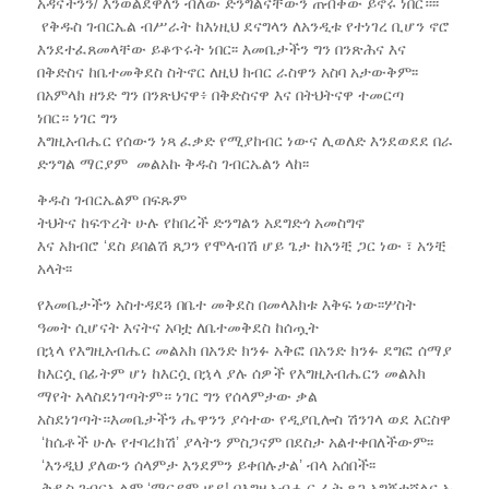
አዳናችንን/ እንወልደዋለን ብለው ድንግልናቸውን ጠብቀው ይኖሩ ነበር።፡፡
የቅዱስ ገብርኤል ብሥራት ከእነዚህ ደናግላን ለአንዲቱ የተነገረ ቢሆን ኖሮ ም
እንደተፈጸመላቸው ይቆጥሩት ነበር፡፡ እመቤታችን ግን በንጽሕና እና
በቅድስና ከቤተመቅደስ ስትኖር ለዚህ ክብር ራስዋን አስባ አታውቅም፡፡
በአምላክ ዘንድ ግን በንጽህናዋ፥ በቅድስናዋ እና በትህትናዋ ተመርጣ
ነበር። ነገር ግን
እግዚአብሔር የሰውን ነጻ ፈቃድ የሚያከብር ነውና ሊወለድ እንደወደደ በራሱ ፈ
ድንግል ማርያም መልአኩ ቅዱስ ገብርኤልን ላከ፡፡
ቅዱስ ገብርኤልም በፍጹም
ትህትና ከፍጥረት ሁሉ የከበረች ድንግልን አደግድጎ አመስግኖ
እና አክብሮ ‘ደስ ይበልሽ ጸጋን የሞላብሽ ሆይ ጌታ ከአንቺ ጋር ነው ፣ አንቺ ከሴቶ
አላት፡፡
የእመቤታችን አስተዳደጓ በቤተ መቅደስ በመላእክቱ እቅፍ ነው፡፡ሦስት
ዓመት ሲሆናት እናትና አባቷ ለቤተመቅደስ ከሰጧት
በኋላ የእግዚአብሔር መልአክ በአንድ ክንፉ አቅፎ በአንድ ክንፉ ደግፎ ሰማያዊ ም
ከእርሷ በፊትም ሆነ ከእርሷ በኋላ ያሉ ሰዎች የእግዚአብሔርን መልአክ
ማየት አላስደነገጣትም። ነገር ግን የሰላምታው ቃል
አስደነገጣት።እመቤታችን ሔዋንን ያሳተው የዲያቢሎስ ሽንገላ ወደ እርስዋ የመጣ 
‘ከሴቶች ሁሉ የተባረክሽ’ ያላትን ምስጋናም በደስታ አልተቀበለችውም፡፡
‘እንዲህ ያለውን ሰላምታ እንደምን ይቀበሉታል’ ብላ አሰበች፡፡
ቅዱስ ገብርኤልም ‘ማርያም ሆይ! በእግዚአብሔር ፊት ጸጋ አግኝተሻልና አትፍሪ’