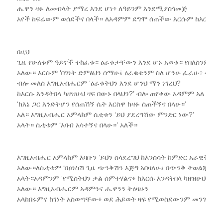
ሔዋን ዛፉ ለመብላት ያማረ እንደ ሆነ፥ ለዓይንም እንደሚያስጎመጅ
አየች ከፍሬውም ወሰደችና በላች። ለአዳምም ደግሞ ሰጠችው እርሱም ከእርስዋ ጋር
በዚህ
ጊዜ የሁለቱም ዓይኖች ተከፈቱ። ዕራቁታቸውን እንደ ሆኑ አወቁ። የበለስንም ቅጠ
አለው። እርሱም ‘በገነት ድምፅህን ሰማሁ፤ ዕራቁቴንም ስለ ሆንሁ ፈራሁ፥ ተሸሸ
ብሎ መለሰ እግዚአብሔርም ‘ዕራቁትህን እንደ ሆንህ ማን ነገረህ?
ከእርሱ እንዳትበላ ካዘዝሁህ ዛፍ በውኑ በላህን?’ ብሎ ጠየቀው አዳምም አለ
‘ከእኔ ጋር እንድትሆን የሰጠኸኝ ሴት እርስዋ ከዛፉ ሰጠችኝና በላሁ።’
አለ። እግዚአብሔር አምላክም ሴቲቱን ‘ይህ ያደረግሽው ምንድር ነው?’
አላት። ሴቲቱም ‘እባብ አሳተኝና በላሁ።’ አለች።
እግዚአብሔር አምላክም እባቡን ‘ይህን ስላደረግህ ከእንስሳት ከምድር አራዊትም ሁ
አለው።ለሴቲቱም ‘በፀነስሽ ጊዜ ጭንቅሽን እጅግ አበዛለሁ፤ በጭንቅ ትወልጃለሽ፤
አላት።አዳምንም ‘የሚስትህን ቃል ሰምተሃልና፥ ከእርሱ እንዳትበላ ካዘዝሁህ ዛፍም
አለው። እግዚአብሔርም አዳምንና ሔዋንን ትዕዛዙን
አላከበሩምና ከገነት አስወጣቸው፥ ወደ ሕይወት ዛፍ የሚወስደውንም መንገድ ለመጠ