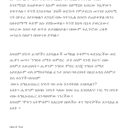
እንደሚሄድ ይጠይቀውና እሱም ወደዛው ስለሚሄድ አብረው ጉዟቸውን
ይቀጥላሉ። ትንሽ እንደተጓዙ ‘ይህች ወደገነት የምታደርስ መንገድ አድካሚ
ናት በየተራ እየተዛዘልን እንሂድ’ብሎ ሳጥናኤል እባብን ይጠይቀዋል በነገሩ
ስለተስማማ ቀድሞ እሱ ይሸከመዋል። ትንሽ ከሄዱ በኋላ ያወርደውና
በተራው እባብ ላይ ወጥቶ ይታዘልበታል። በዛውም ተፈጥሮው ረቂቅ
መንፈስ ስለሆን በሰውነቱ ይገባል።
እባብም በገነት ፈሳሾችና አትክልቶች መኻከል ተቀምጣ ወደነበረችው ወደ
ሔዋን መጣ። ‘ንግስተ ሰማይ ወምድር ሆይ ሰላም ላንቺ ይሁን’ ብሎ
ሰላምታ አቀረበላት። ሔዋንም ንግስተ ምድር እንጂ ንግስተ ሰማይ
አይደለሁም ብላ በማስተካከል ፈንታ እባብ ባቀረበላት በዚህ አዲስ ሰላምታ
ደስ ተሰኘች።እባብም
በውኑ እግዚአብሔር ከገነት ዛፍ ሁሉ እንዳትበሉ አዝዞአልን?
አላት። ሔዋንም ለእባቡ ‘በገነት ካለው ከዛፍ ፍሬ እንበላለን፤ ነገር ግን በገነት መ
ብሎ እግዚአብሔር እንዳዘዛቸው ነገረችው።
እባብም ‘ሞትን አትሞቱም፤ ከእርስዋ በበላችሁ ቀን ዓይኖቻችሁ እንዲከፈቱ እን
አላት ።
በዚህ ጌዜ