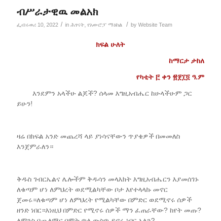
ብሥራታዊዉ መልአክ
/
/
ፌብሩወሪ 10, 2022
in
ሕፃናት
,
የአውሮፓ ማዕከል
by
Website Team
ክፍል ሁለት
ከማርታ ታከለ
የካቲት ፫ ቀን ፳፻፲፬ ዓ.ም
እንደምን አላችሁ ልጆች? ሰላመ እግዚአብሔር ከሁላችሁም ጋር
ይሁን!
ዛሬ በክፍል አንድ መጨረሻ ላይ ያነሳናቸውን ጥያቄዎች በመመለስ
እንጀምራለን።
ቅዱስ ገብርኤልና ሌሎችም ቅዱሳን መላእክት እግዚአብሔርን እያመሰገኑ
ለቁጣም ሆነ ለምህረት ወደሚልካቸው ቦታ እየተላላኩ መኖር
ጀመሩ።ለቁጣም ሆነ ለምህረት የሚልካቸው በምድር ወደሚኖሩ ሰዎች
ዘንድ ነበር።እነዚህ በምድር የሚኖሩ ሰዎች ማን ፈጠራቸው? ከየት መጡ?
ለምንስ በጨለማና በሞት ጥላ ውስጥ ይኖሩ ነበር አልን?