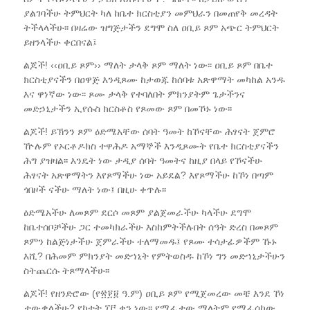
ያልገባችሁ ትምህርት ካለ ከቤተ ክርስቲያን መምህራን በመጠየቅ መረዳት
ትችላላችሁ፡፡ በዛሬው ዝግጅታችን ደግሞ ስለ ዐቢይ ጾም አጭር ትምህርት
ይዘንላችሁ ቀርበናል፤
ልጆች! ‹‹ዐቢይ ጾም›› ማለት ታላቅ ጾም ማለት ነው፡፡ ዐቢይ ጾም በቤተ
ክርስቲያናችን በዐዋጅ እንዲጾሙ ከታወጁ ከሰባቱ አጽዋማት መካከል አንዱ
እና ዋነኛው ነው፡፡ ጾሙ ታላቅ የተባለበት ምክንያትም ጌታችንና
መድኃኒታችን ኢየሱስ ክርስቶስ የጾመው ጾም በመኾኑ ነው፡፡
ልጆች! ይኽንን ጾም ዕድሜአቸው ሰባት ዓመት ከኾናቸው ሕፃናት ጀምሮ
ዅሉም የኦርቶዶክስ ተዋሕዶ አማኞች እንዲጾሙት የቤተ ክርስቲያናችን
ሕግ ያዝዛል፡፡ እንዴት ነው ታዲያ ሰባት ዓመትና ከዚያ በላይ የኾናችሁ
ሕፃናት አጽዋማትን እየጾማችሁ ነው አይደል? እየጾማችሁ ከኾነ በጣም
ጎበዞች ናችሁ ማለት ነው፤ በዚሁ ቀጥሉ፡፡
ዕድሜአችሁ ለመጾም ደርሶ መጾም ያልጀመራችሁ ካላችሁ ደግሞ
ከቤተሰቦቻችሁ ጋር ተመካክራችሁ እስከምትችሉበት ሰዓት ድረስ በመጾም
ጾምን ከልጅነታችሁ ጀምራችሁ ተለማመዱ፤ የጾሙ ተሳታፊዎችም ኹኑ
እሺ? በሕመም ምክንያት መድኀኒት የምትወስዱ ከኾነ ግን መድኀኒታችሁን
ስትጨርሱ ትጾማላችሁ፡፡
ልጆች! የዘንድሮው (የ፳፻፱ ዓ.ም) ዐቢይ ጾም የሚጀመረው መቼ እንደ ኾነ
ታውቃላችሁ? የካቲት ፲፫ ቀን ነው፡፡ የሚፈታው ማለትም የሚፈሰከው