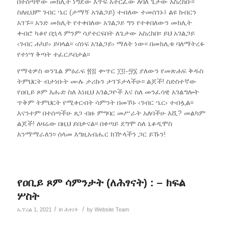
በተሰጣቸው መክሊት ነግደው እጥፍ አትርፈው ለባለ ጌታው አስረከቡ፡፡
ስለዚህም ገብር ኄር (ታማኝ አገልጋይ) ተብለው ተመሰገኑ፤ ልዩ ክብርን
አገኙ፡፡ አንድ መክሊት የተቀበለው አገልጋይ ግን የተቀበለውን መክሊት
ቀብሮ ካቆየ በኋላ ምንም ሳያተርፍበት ለጌታው አስረከበ፡፡ ይህ አገልጋይ
‹ገብር ሐካይ› ይባላል፡፡ ‹ሰነፍ አገልጋይ› ማለት ነው፡፡ በመክሊቱ ባለማትረፉ
የተነሣ ቅጣት ተፈርዶበታል፡፡
የማቴዎስ ወንጌል ምዕራፍ ፳፭ ቍጥር ፲፬-፵፮ ያለውን የመጽሐፍ ቅዱስ
ትምህርት ብታነቡት ሙሉ ታሪኩን ታገኙታላችሁ፡፡ ልጆች! ስድስተኛው
የዐቢይ ጾም እሑድ ስለ እነዚህ አገልጋዮች እና ስለ መንፈሳዊ አገልግሎት
ጥቅም ትምህርት የሚቀርብት ሳምንት በመኾኑ ‹ገብር ኄር› ተብሏል፡፡
እናንተም በተሰጣችሁ ጸጋ ብዙ ምግባር መሥራት አለባችሁ እሺ? መልካም
ልጆች! ለዛሬው በዚህ ይበቃናል፡፡ በቀጣይ ደግሞ ስለ ኒቆዲሞስ
እንማማራለን፡፡ ሰላመ እግዚአብሔር ከዅላችን ጋር ይኹን!
የዐቢይ ጾም ሳምንታት (ለሕፃናት) : – ክፍል
ሦስት
/
/
ኤፕረል 1, 2021
in
ሕፃናት
by
Website Team