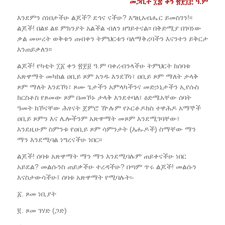
መጋቢት ፲፰ ቀን ፳፻፲፫ ዓ.ም
እንደምን ሰነበታችሁ ልጆች? ደኅና ናችሁ? እግዚአብሔር ይመስገን!፡፡
ልጆች! በልዩ ልዩ ምክንያት አልችል ብለን ዘግይተናል፡፡ በቅድሚያ በገባነው
ቃል መሠረት ወቅቱን ጠብቀን ትምህርቱን ባለማቅረባችን እናንተን ይቅርታ
እንጠይቃለን፡፡
ልጆች! የካቲት ፲፩ ቀን ፳፻፱ ዓ.ም ባቀረብንላችሁ ትምህርት ከሰባቱ
አጽዋማት መካከል ዐቢይ ጾም አንዱ እንደኾነ፣ ዐቢይ ጾም ማለት ታላቅ
ጾም ማለት እንደኾነ፣ ጾሙ ጌታችን አምላካችንና መድኃኒታችን ኢየሱስ
ክርስቶስ የጾመው ጾም በመኾኑ ታላቅ እንደተባለ፣ ዕድሜአቸው ሰባት
ዓመት ከኾናቸው ሕፃናት ጀምሮ ዅሉም የኦርቶዶክስ ተዋሕዶ አማኞች
ዐቢይ ጾምን እና ሌሎችንም አጽዋማት መጾም እንደሚገባቸው፣
እንደዚሁም ስምንቱ የዐቢይ ጾም ሳምንታት (እሑዶች) ስማቸው ማን
ማን እንደሚባል ነግረናችሁ ነበር፡፡
ልጆች! ሰባቱ አጽዋማት ማን ማን እንደሚባሉም ጠይቀናችሁ ነበር
አይደል? መልሱንስ ጠይቃችሁ ተረዳችሁ? በጣም ጥሩ ልጆች! መልሱን
እናስታውሳችሁ፤ ሰባቱ አጽዋማት የሚባሉት፡-
፩. ጾመ ነቢያት
፪. ጾመ ገሃድ (ጋድ)