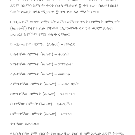
ደግሞ ከአምሳ አምስት ቀናት በኋላ ሚያዝያ ፰ ቀን ነው፡፡ ስለዚህ በዚህ
ዓመት የፋሲካ በዓል ሚያዝያ ፰ ቀን ይውላል ማለት ነው፡፡
በዐቢይ ጾም ውስጥ የሚገኙት አምሳ አምስቱ ቀናት በስምንት ሳምንታት
(እሑዶች) የተከፋፈሉ ናቸው፡፡ የእያንዳንዱ ሳምንት ወይም እሑድ
መጠሪያ ስሞችም የሚከተሉት ናቸው፤
የመጀመሪያው ሳምንት (እሑድ) – ዘወረደ
ሁለተኛው ሳምንት (እሑድ) – ቅድስት
ሦስተኛው ሳምንት (እሑድ) – ምኵራብ
አራተኛው ሳምንት (እሑድ) – መጻጕዕ
አምስተኛው ሳምንት (እሑድ) – ደብረ ዘይት
ስድስተኛው ሳምንት (እሑድ) – ገብር ኄር
ሰባተኛው ሳምንት (እሑድ) – ኒቆዲሞስ
ስምንተኛው ሳምንት (እሑድ) – ሆሣዕና
ተብለው ይጠራሉ፡፡
የፋሲካ በዓል የሚከበርበት የመጨረሻው የዐቢይ ጾም እሑድ ደግሞ ትንሣኤ