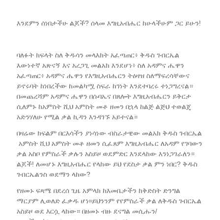
እንደምን ሰነበታችሁ ልጆች? ሰላመ እግዚአብሔር ከሁላችሁም ጋር ይሁን!
ባለፉት ክፍላት ስለ ቅዱሳን መላእክት አፈጣጠር፥ ቅዱስ ገብርኤል
እውነተኛ አጽናኝ እና አረጋጊ መልአክ እንደሆነ፥ ስለ አዳምና ሔዋን
አፈጣጠር፥ አዳምና ሔዋን የእግዚአብሔርን ትዕዛዝ ስለማፍረሳቸውና
ይኖሩባት ከነበረችው ከመልካሟ ስፍራ ከገነት እንደተባረሩ ተነጋግረናል።
በመጨረሻም አዳምና ሔዋን በሱባኤና በጸሎት እግዚአብሔርን ይቅርታ
ሲለምኑ ከአምስት ሺህ አምስት መቶ ዘመን በኋላ ከልጅ ልጅህ ተወልጄ
አድንሃለሁ የሚል ቃል ኪዳን እንዳገኙ አይተናል።
በዛሬው ክፍልም በርእሳችን ያነሳነው ብስራታዊው መልአክ ቅዱስ ገብርኤል
አምስት ሺህ አምስት መቶ ዘመን ሲፈጸም እግዚአብሔር ለአዳም የገባውን
ቃል አስቦ የምስራች ቃሉን አስይዞ ወደምድር እንደላከው እንነጋገራለን።
ልጆች! ለመሆኑ እግዚአብሔር የላከው ይህ የደስታ ቃል ምን ነበር? ቅዱስ
ገብርኤልንስ ወደማን ላከው?
የዘመኑ ፍጻሜ በደረሰ ጊዜ አምላክ ከእመቤታችን ከቅድስት ድንግል
ማርያም ሊወለድ ፈቃዱ ሆነ፡፡ይህንንም የየምስራች ቃል ለቅዱስ ገብርኤል
አስይዞ ወደ እርሷ ላከው። በዘመኑ ብዙ ደናግል መሲሑን/