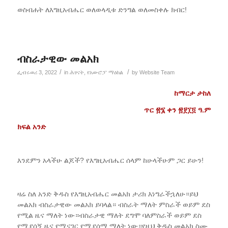
ወስብሐት ለእግዚአብሔር ወለወላዲቱ ድንግል ወለመስቀሉ ክብር!
ብስራታዊው መልአክ
/
/
ፌብሩወሪ 3, 2022
in
ሕፃናት
,
የአውሮፓ ማዕከል
by
Website Team
ከማርታ ታከለ
ጥር ፳፮ ቀን ፳፻፲፬ ዓ.ም
ክፍል አንድ
እንደምን አላችሁ ልጆች? የእግዚአብሔር ሰላም ከሁላችሁም ጋር ይሁን!
ዛሬ ስለ አንድ ቅዱስ የእግዚአብሔር መልአክ ታሪክ እነግራችኋለሁ።ይህ
መልአክ ብስራታዊው መልአክ ይባላል። ብስራት ማለት ምስራች ወይም ደስ
የሚል ዜና ማለት ነው።ብስራታዊ ማለት ደግሞ ባለምስራች ወይም ደስ
የሚያሰኝ ዜና የሚናገር የሚያሰማ ማለት ነው።የዚህ ቅዱስ መልአክ ስሙ