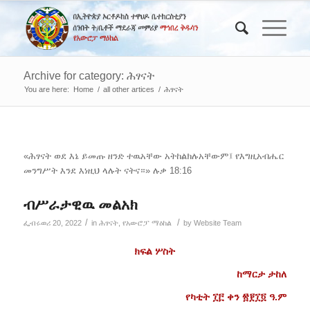
Archive for category: ሕፃናት
You are here:
Home
/
all other artices
/
ሕፃናት
«ሕፃናት ወደ እኔ ይመጡ ዘንድ ተዉአቸው አትከልክሉአቸውም፤ የእግዚአብሔር
መንግሥት እንደ እነዚህ ላሉት ናትና።» ሉቃ 18:16
ብሥራታዊዉ መልአክ
/
/
ፌብሩወሪ 20, 2022
in
ሕፃናት
,
የአውሮፓ ማዕከል
by
Website Team
ክፍል ሦስት
ከማርታ ታከለ
የካቲት ፲፫ ቀን ፳፻፲፬ ዓ.ም