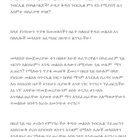
ገብርኤል ይባላል።ልጆች! ታዲያ ቅዱስ ገብርኤል ምን ደስ የሚያሰኝ ዜና
አሰምቶ ብስራታዊ ተባለ?
ከላይ ያነሳነውን ጥያቄ ከመመለሳችን በፊት ስለዚህ ቅዱስ መልአክ እና
ስለሌሎች መላእክት አፈጣጠር በአጭሩ ልንገራችሁ፥
መላእክት በመጀመሪያው ቀን በዕለተ እሁድ ተፈጥረዋል። በተፈጠሩም ጊዜ
ብርሃን አልነበረም። አንዱ መልአክ ሌላውን በሚነካው ጊዜ ሁሉም ማን
ፈጠረን? የሚለውን ጥያቄ መጠየቅ ጀመሩ። በዚህ ጊዜ ከሁሉም በላይ
የነበረው መልአክ ሳጥናኤል ነበር። ከበላዩ ማንም እንደሌለ ሲረዳና ሁሉም
እሱ ከነበረበት በታች እንደሆኑ ሲያውቅ አንድ ነገር ተናገረ። ‘የፈጠርኳችሁ
እኔ ነኝ’ አላቸው።የመጀመሪያውንም ሀሰት ተናጋሪ ሆነ።እሱ
እንዳልፈጠራቸው እያወቀ ሁሉም ማን እንደፈጠራቸው አለማወቃቸውን
ተመልክቶ ሀሰትን ከራሱ አመንጭቶ ተናገረ።
በዚህ ጊዜ ዛሬ ታሪኩን የምነግራችሁ ቅዱሱ መልአክ ገብርኤል ‘የፈጠረንን
እስክናውቅ ድረስ በያለንበት ጸንተን እንቁም’ በማለት ሌሎች መላእክትን
እንዲጸኑና ተረጋግተው የፈጠራቸው እስኪገለጥ እንዲጠብቁ ተናገረ። በዚህ