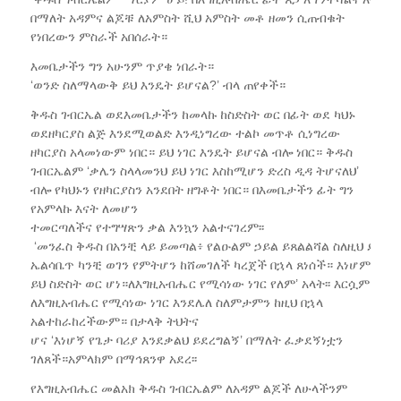
በማለት አዳምና ልጆቹ ለአምስት ሺህ አምስት መቶ ዘመን ሲጠብቁት
የነበረውን ምስራች አበሰራት።
እመቤታችን ግን አሁንም ጥያቄ ነበራት።
‘ወንድ ስለማላውቅ ይህ እንዴት ይሆናል?’ ብላ ጠየቀች።
ቅዱስ ገብርኤል ወደእመቤታችን ከመላኩ ከስድስት ወር በፊት ወደ ካህኑ
ወደዘካርያስ ልጅ እንደሚወልድ እንዲነግረው ተልኮ መጥቶ ሲነግረው
ዘካርያስ አላመነውም ነበር። ይህ ነገር እንዴት ይሆናል ብሎ ነበር። ቅዱስ
ገብርኤልም ‘ቃሌን ስላላመንህ ይህ ነገር እስከሚሆን ድረስ ዲዳ ትሆናለህ’
ብሎ የካህኑን የዘካርያስን አንደበት ዘግቶት ነበር። በእመቤታችን ፊት ግን
የአምላኩ እናት ለመሆን
ተመርጣለችና የተግሣጽን ቃል እንኳን አልተናገረም፡፡
‘መንፈስ ቅዱስ በአንቺ ላይ ይመጣል፥ የልዑልም ኃይል ይጸልልሻል ስለዚህ ደግሞ
ኤልሳቤጥ ካንቺ ወገን የምትሆን ከሸመገለች ካረጀች በኋላ ጸነሰች። እነሆም
ይህ ስድስት ወር ሆነ።ለእግዚአብሔር የሚሳነው ነገር የለም’ አላት፡፡ እርሷም
ለእግዚአብሔር የሚሳነው ነገር እንደሌለ ስለምታምን ከዚህ በኋላ
አልተከራከረችውም። በታላቅ ትህትና
ሆና ‘እነሆኝ የጌታ ባሪያ እንደቃልህ ይደረግልኝ’ በማለት ፈቃደኝነቷን
ገለጸች።አምላክም በማኅጸንዋ አደረ፡፡
የእግዚአብሔር መልአክ ቅዱስ ገብርኤልም ለአዳም ልጆች ለሁላችንም