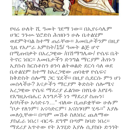
የዛሬ ሁለት ሺ ዓመት ገደማ ነው፡፡ በኢየሩሳሌም
ሀገር ንጉሡ ሄሮድስ ሕዝቡን ሁሉ ቤተልሄም
ወደምትባል ከተማ ጠራቸው፡፡ እመቤታችንም በዚያ
ጊዜ የአሥራ አምስት/15/ ዓመት ልጅ ሆኖ
በሚጠብቃት በአረጋዊው /በሽማግሌው/ ዮሴፍ ቤት
ትኖር ነበር፡፡ እመቤታችን ድንግል ማርያም ሕፃኑን
ኢየሱስ ክርስቶስን ፀንሳ ልትወልድ ደርሳ ሳለ ወደ
ቤተልሄም ከተማ ከአረጋዊው ጠባቂዋ ዮሴፍና
ከቅድስት ሰሎሜ ጋር ሄደች፡፡ በዚያ ሲደርሱ ምን ሆነ
መሰላችሁ? እናታችን ማርያም ቅድስት ሰሎሜና
አረጋዊው ዮሴፍ ማደሪያ ፈልገው በየቤቱ እየሄዱ
የእግዚአብሔር እንግዶች ነን ማደሪያ ስጡን፣
እባካችሁ አሳድሩን…” ብለው ቢጠይቋቸው ሁሉም
“ቦታ የለንም፣ አናሳድርም፣ አናስገባም ሂዱ፡፡” እያሉ
መለሷቸው፡፡ በጣም መሽቶ ስለነበረ ጨለማው
ያስፈራ ነበረ፣ ብርዱ ደግሞ በጣም ከባድ ነበረ፡፡
ማደሪያ አጥተው የት እንሂድ እያሉ ሲያስቡ ድንገት