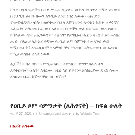
ከዚያ በኋላ ጌታችን በዚያ ሥፍራ ሲያልፍ ይህንን መጻጕዕ ተኝቶ አየው፡፡
በዚህ ጊዜ ለብዙ ዘመን እንዲሁ እንደ ነበረ አውቆ
‹‹ልትድን
ትወዳለህን?››
ብሎ ከጠየቀው በኋላ እምነቱንና ጽናቱን አይቶ
‹‹ተነሣና
አልጋህን ተሸክመህ ሒድ››
አለው፡፡ በጌታችን ቃል ሰውዬው ወዲያውኑ
ከበሽታው ዳነ፤ አልጋውንም ተሸክሞ የእግዚአብሔርን ቸርነት እየመሰከረ
ሔደ፡፡ በአጠቃላይ አራተኛው የዐቢይ ጾም ሳምንት የመጻጕዕ ታሪክ
የሚነገርበት፤ እንደዚሁም የአምላካችን ቸርነቱ፣ ይቅርታው፣ መሐሪነቱ
የሚታወስበት ዕለት ነው፡፡
ልጆች! ደብረ ዘይትን የሚመለከት ትምህርት ደግሞ በሌላ ቀን
እናቀርብላችኋለን፡፡ ለዛሬው ከዚህ ላይ ይቆየን፡፡ እስከዚያው ድረስ ሰላመ
እግዚአብሔር ከዅላችሁ ጋር ይኹን!
የዐቢይ ጾም ሳምንታት (ለሕፃናት) – ክፍል ሁለት
/
/
ማርች 27, 2021
in
Uncategorized
,
ሕፃናት
by
Website Team
በልደት አስፋው