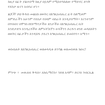
ከዚያ በፊት ያልተሰማ ከዚያ በኋላም የሚስተካከለው የማይኖር ድንቅ
የደስታ ዜናን አብሳሪ ሆነ።
ልጆች! ይህ ቅዱስ መልአክ ዘወትር በእግዚአብሔር ፊት ስለሚቆም
ለምድራችን አሁንም የደስታ የሰላም ብስራት እንዲያሰማት፥ እናንተንም
በጥበብና በሞገስ በሃይማኖታችሁ ጸንታችሁ በእግዚአብሔር ቤት
እንድታድጉ እንዲረዳችሁ ለምኑት!እኛን ሁላችንን ይረዱን ዘንድ መላእክትን
ዘወትር በፊታችን እንዲሄዱ ያደረገ እግዚአብሔር ይመስገን። አሜን።
ወስብሐት ለእግዚአብሔር ወለወላዲቱ ድንግል ወለመስቀሉ ክቡር!
ምንጭ ፥ መጽሐፍ ቅዱስ፥ አክሲማሮስ፥ ገድለ አዳም፥ ድርሳነ ገብርኤል