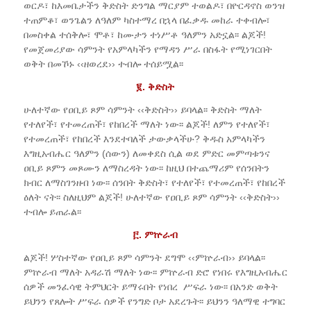
ወርዶ፣ ከእመቤታችን ቅድስት ድንግል ማርያም ተወልዶ፣ በዮርዳኖስ ወንዝ
ተጠምቆ፣ ወንጌልን ለዓለም ካስተማረ በኋላ በፈቃዱ መከራ ተቀብሎ፣
በመስቀል ተሰቅሎ፣ ሞቶ፣ ከሙታን ተነሥቶ ዓለምን አድኗል፡፡ ልጆች!
የመጀመሪያው ሳምንት የአምላካችን የማዳን ሥራ በስፋት የሚነገርበት
ወቅት በመኾኑ ‹‹ዘወረደ›› ተብሎ ተሰይሟል፡፡
፪. ቅድስት
ሁለተኛው የዐቢይ ጾም ሳምንት ‹‹ቅድስት›› ይባላል፡፡ ቅድስት ማለት
የተለየች፣ የተመረጠች፣ የከበረች ማለት ነው፡፡ ልጆች! ለምን የተለየች፣
የተመረጠች፣ የከበረች እንደተባለች ታውቃላችሁ? ቅዱስ አምላካችን
እግዚአብሔር ዓለምን (ሰውን) ለመቀደስ ሲል ወደ ምድር መምጣቱንና
ዐቢይ ጾምን መጾሙን ለማስረዳት ነው፡፡ ከዚህ በተጨማሪም የሰንበትን
ክብር ለማስገንዘብ ነው፡፡ ሰንበት ቅድስት፣ የተለየች፣ የተመረጠች፣ የከበረች
ዕለት ናት፡፡ ስለዚህም ልጆች! ሁለተኛው የዐቢይ ጾም ሳምንት ‹‹ቅድስት››
ተብሎ ይጠራል፡፡
፫. ምኵራብ
ልጆች! ሦስተኛው የዐቢይ ጾም ሳምንት ደግሞ ‹‹ምኵራብ›› ይባላል፡፡
ምኵራብ ማለት አዳራሽ ማለት ነው፡፡ ምኵራብ ድሮ የነበሩ የእግዚአብሔር
ሰዎች መንፈሳዊ ትምህርት ይማሩበት የነበረ ሥፍራ ነው፡፡ በአንድ ወቅት
ይህንን የጸሎት ሥፍራ ሰዎች የንግድ ቦታ አደረጉት፡፡ ይህንን ዓለማዊ ተግባር