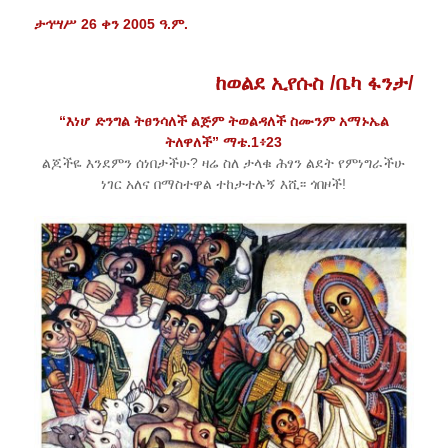
ታኅሣሥ 26 ቀን 2005 ዓ.ም.
ከወልደ ኢየሱስ /ቤካ ፋንታ/
“እነሆ ድንግል ትፀንሳለች ልጅም ትወልዳለች ስሙንም አማኑኤል
ትለዋለች” ማቴ.1፥23
ልጆችዬ እንደምን ሰነበታችሁ? ዛሬ ስለ ታላቁ ሕፃን ልደት የምነግራችሁ
ነገር አለና በማስተዋል ተከታተሉኝ እሺ፡፡ ጎበዞች!