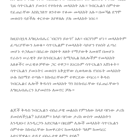
ጊዜ ሳጥናኤልን ያመኑና የተከተሉ መላእክት አሉ። ገብርኤልን ሰምተው
የፈጠራቸው እስኪገለጥ ጸንተው የቆሙ መላእክት አሉ። በመኻል ደግሞ
መወሰን ሳይችሉ ቀርተው እየዋለሉ ያሉ መላእክት ነበሩ።
ከዚህ በኋላ እግዚአብሔር ‘ብርሃን ይሁን!’ አለ። ብርሃንም ሆነ። መላእክትም
ፈጣሪያቸውን አወቁ። ሳጥናኤልም የመላእክት ሳይሆን የሀሰት ፈጣሪ
መሆኑ ተጋለጠ። በሰራው ስህተት ጸጸት የማያውቅ አመጸኛ በመሆኑ
የራሱን ሠራዊት ይዞ ከገብርኤልና ከሚካኤል ከሌሎችም የመላእክት
አለቆችና ሠራዊቶቻቸው ጋር ተዋጋ። እነርሱም ሳጥናኤልን አሸነፉት።
ሳጥናኤልን ያመኑትና መወሰን አቅቷቸው ሲወላውሉ የነበሩት መላእክት
ሁሉ ከሰማይ ተጣሉ። ከክብራቸውም ተዋርደው ተባረሩ። ቅዱስ
ገብርኤልና ሌሎች ቅዱሳን መላእክት ግን ከነክብራቸው የፈጠራቸውን
እግዚአብሔርን እያመሰገኑ ለመኖር ቻሉ።
ልጆች ቅዱስ ገብርኤልን ብስራታዊ መልአክ የምንለው ከላይ ባየነው ታሪክ
ይመስላችኋል? አይደለም። ከላይ ባየነው ታሪክ ውስጥ መለእክትን
እንዲጸኑና እንዲረጋጉ አድርጓል። በዚህም ሌሎች መላእክት ሳጥናኤልን
ሰምተው ከክብራቸው ከመዋረድና ከመላእክት ዓለም ከመባረር
አድኗቸዋል። ታዲያ ብስራታዊ ለምን ተባለ?