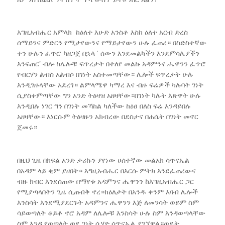
እግዚአብሔር አምላክ ከዕለተ እሁድ አንስቶ እስከ ዕለተ አርብ ድረስ
ሰማይንና ምድርን የሚታየውንና የማይታየውን ሁሉ ፈጠረ። በስድስተኛው
ቀን ሁሉን ፈጥሮ ካዘጋጀ በኋላ ‘ ሰውን እንደመልካችን እንደምሳሌያችን
እንፍጠር’ ብሎ ከሌሎቹ ፍጥረታት በተለየ መልኩ አዳምንና ሔዋንን ፈጥሮ
የብርሃን ልብስ አልብሶ በገነት አስቀመጣቸው። ሌሎች ፍጥረታት ሁሉ
እንዲገዙላቸው አደረገ። ልምላሜዋ ካማረ እና ብዙ ፍሬዎች ካሉባት ገነት
ሲያስቀምጣቸው ግን አንድ ትዕዛዝ አዘዛቸው።በገነት ካሉት እጽዋት ሁሉ
እንዲበሉ ነገር ግን በገነት መኻከል ካለችው ከዕፀ በለስ ፍሬ እንዳይበሉ
አዘዛቸው። እነርሱም ትዕዛዙን አክብረው በደስታና በሐሴት በገነት መኖር
ጀመሩ።
በዚህ ጊዜ በክፍል አንድ ታሪኩን ያየነው ሀሰተኛው መልአክ ሳጥናኤል
በአዳም ላይ ቂም ያዘበት። እግዚአብሔር በእርሱ ምትክ እንደፈጠረውና
ብዙ ክብር እንደሰጠው በማየቱ አዳምንና ሔዋንን ከእግዚአብሔር ጋር
የሚያጣላበትን ጊዜ ሲጠብቅ ኖረ።ከዕለታት በአንዱ ቀንም እባብ ሌሎች
እንስሳት እንደሚያደርጉት አዳምንና ሔዋንን እጅ ለመንሳት ወይም ስም
ሳይወጣለት ቆይቶ ኖሮ አዳም ለሌሎቹ እንስሳት ሁሉ ስም እንዳወጣላቸው
ስም እንዲያወጣለት ወደ ገነት ሲሄድ ሳጥናኤል ያገኘዋል።ወዴት