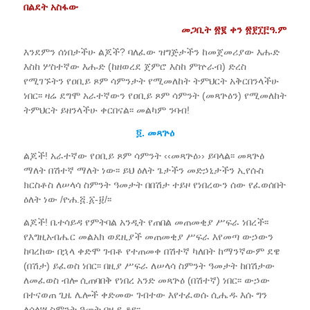
በልደት አስፋው
መጋቢት ፳፪ ቀን ፳፻፲፫ዓ.ም
እንደምን ሰነበታችሁ ልጆች? ባለፈው ዝግጅታችን ከመጀመሪያው እሑድ
እስከ ሦስተኛው እሑድ (ከዘወረደ ጀምሮ እስከ ምኵራብ) ድረስ
የሚገኙትን የዐቢይ ጾም ሳምንታት የሚመለከት ትምህርት አቅርበንላችሁ
ነበር፡፡ ዛሬ ደግሞ አራተኛውን የዐቢይ ጾም ሳምንት (መጻጕዕን) የሚመለከት
ትምህርት ይዘንላችሁ ቀርበናል፡፡ መልካም ንባብ!
፬. መጻጕዕ
ልጆች! አራተኛው የዐቢይ ጾም ሳምንት ‹‹መጻጕዕ›› ይባላል፡፡ መጻጕዕ
ማለት በሽተኛ ማለት ነው፡፡ ይህ ዕለት ጌታችን መድኃኒታችን ኢየሱስ
ክርስቶስ ለሠላሳ ስምንት ዓመታት በበሽታ ተይዞ የነበረውን ሰው የፈወሰበት
ዕለት ነው /ዮሐ.፭.፩-፱/፡፡
ልጆች! ቤተሳይዳ የምትባል አንዲት የጠበል መጠመቂያ ሥፍራ ነበረች፡፡
የእግዚአብሔር መልአክ ወደዚያች መጠመቂያ ሥፍራ እየመጣ ውኃውን
ከባረከው በኋላ ቀድሞ ገብቶ የተጠመቀ በሽተኛ ካለበት ከማንኛውም ደዌ
(በሽታ) ይፈወስ ነበር፡፡ በዚያ ሥፍራ ለሠላሳ ስምንት ዓመታት ከበሽታው
ለመፈወስ ብሎ ሲጠባበቅ የነበረ አንድ መጻጕዕ (በሽተኛ) ነበር፡፡ ውኃው
በተናወጠ ጊዜ ሌሎች ቀድመው ገብተው እየተፈወሱ ሲሔዱ እሱ ግን
ለሰላሣ ስምንት ዓመት በዚያ ቆየ፡፡