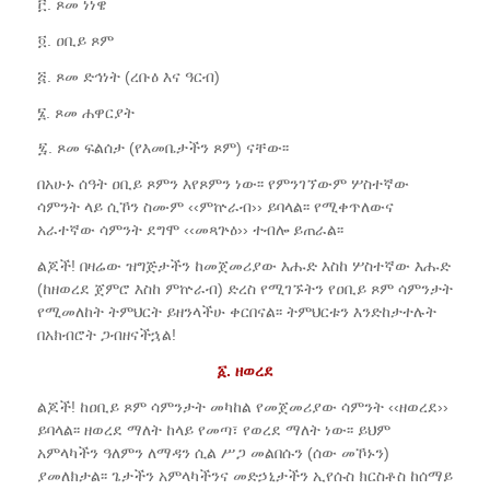
፫. ጾመ ነነዌ
፬. ዐቢይ ጾም
፭. ጾመ ድኅነት (ረቡዕ እና ዓርብ)
፮. ጾመ ሐዋርያት
፯. ጾመ ፍልሰታ (የእመቤታችን ጾም) ናቸው፡፡
በአሁኑ ሰዓት ዐቢይ ጾምን እየጾምን ነው፡፡ የምንገኘውም ሦስተኛው
ሳምንት ላይ ሲኾን ስሙም ‹‹ምኵራብ›› ይባላል፡፡ የሚቀጥለውና
አራተኛው ሳምንት ደግሞ ‹‹መጻጕዕ›› ተብሎ ይጠራል፡፡
ልጆች! በዛሬው ዝግጅታችን ከመጀመሪያው እሑድ እስከ ሦስተኛው እሑድ
(ከዘወረደ ጀምሮ እስከ ምኵራብ) ድረስ የሚገኙትን የዐቢይ ጾም ሳምንታት
የሚመለከት ትምህርት ይዘንላችሁ ቀርበናል፡፡ ትምህርቱን እንድከታተሉት
በአክብሮት ጋብዘናችኋል!
፩. ዘወረደ
ልጆች! ከዐቢይ ጾም ሳምንታት መካከል የመጀመሪያው ሳምንት ‹‹ዘወረደ››
ይባላል፡፡ ዘወረደ ማለት ከላይ የመጣ፣ የወረደ ማለት ነው፡፡ ይህም
አምላካችን ዓለምን ለማዳን ሲል ሥጋ መልበሱን (ሰው መኾኑን)
ያመለክታል፡፡ ጌታችን አምላካችንና መድኃኒታችን ኢየሱስ ክርስቶስ ከሰማይ