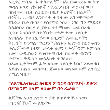
አረጋዊ ዮሴፍ “ኑ ተከተሉኝ” ብሎ በመንደሩ ውስጥ
ወዳለ አንድ የከብቶች ማደሪያ ቤት ወሰዳቸው፡፡
ከከብቶቹ ቤት ሲደርሱ በዚያ አህዮች፣ በሬዎች፣
በጎች፣…. ብዙ እንስሳት ተኝተው አገኙዋቸው፡፡
የበረቱ ሽታ በጣም ያስቸግር ነበረ፡፡ ነገር ግን ማደሪያ
ስላልነበረ በዚያ ሊያድሩ ተስማሙ፡፡ ወደ በረቱ
ሲገቡ እንስሶቹ ከተኙበት ተነሥተው በደስታ
እየዘለሉ ተቀበሏቸው፡፡ በዚያም እመቤታችን
ቅድስት ድንግል ማርያም ሕፃኑን ኢየሱስ ክርስቶስን
ወለደችው፡፡ ይህም ታላቅ ሕፃን የሁላችንም አምላክ
ነው፡፡ ወዲያውኑ የከብቶቹ ቤት በታላቅ ብርሃን
ተሞላ፡፡ ቅዱሳን መላእክት ተገለጡ፤
በእመቤታችንም ፊት ሆነው በደስታ ከበሮ እየመቱ፣
እያጨበጨቡ መዘመር ጀመሩ፡፡ መዝሙሩም እንዲህ
የሚል ነበር።
“ለእግዚአብሔር ክብርና ምስጋና በሰማያት ይሁን፣
በምድርም ሰላም ለሰውም በጎ ፈቃድ”
ልጆችዬ አሁን አንድ ጥያቄ ልጠይቃችሁ ነው፡፡
ተዘጋጃችሁ? መልካም፡-