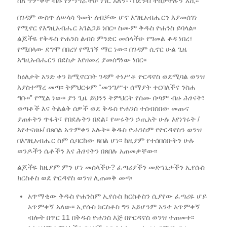
ስለ ጥምቀት ብዙ የምነግራችሁ ነገር አለኝ፡ ፡ በደንብ ተከታተሉኝ እሺ፡፡
በገዳም ውስጥ ለሠላሳ ዓመት ለብቻው ሆኖ እግዚአብሔርን እያመሰገነ
የሚኖር የእግዚአብሔር አገልጋይ ነበር፡፡ ስሙም ቅዱስ ዮሐንስ ይባላል፡፡
ልጆችዬ የቅዱስ ዮሐንስ ልብስ ምንድር መሰላችሁ የግመል ቆዳ ነበረ፣
የሚበላው ደግሞ በበረሃ የሚገኝ ማር ነው፡፡ በገዳም ሲኖር ሁል ጊዜ
እግዚአብሔርን በደስታ እየዘመረ ያመሰግነው ነበር፡፡
ከዕለታት አንድ ቀን ከሚኖርበት ገዳም ተነሥቶ ዮርዳኖስ ወደሚባል ወንዝ
እያስተማረ መጣ፡፡ ትምህርቱም “መንግሥተ ሰማያት ቀርባለችና ንስሐ
ግቡ፡፡” የሚል ነው፡፡ ያን ጊዜ ይህንን ትምህርት የሰሙ በጣም ብዙ ሕፃናት፣
ወጣቶች እና ትልልቅ ሰዎች ወደ ቅዱስ ዮሐንስ ተሰብስበው መጡና
ያጠፉትን ጥፋት፣ የበደሉትን በደል፣ የሠሩትን ኃጢአት ሁሉ እየነገሩት /
እየተናዘዙ/ በጸበል አጥምቀን አሉት፡፡ ቅዱስ ዮሐንስም የዮርዳኖስን ወንዝ
በእግዚአብሔር ስም ሲባርከው ጸበል ሆነ፡፡ ከዚያም የተሰበሰቡትን ሁሉ
ወንዶችን ሴቶችን እና ሕፃናትን በጸበሉ አጠመቃቸው፡፡
ልጆችዬ ከዚያም ምን ሆነ መሰላችሁ? ፈጣሪያችን መድኀኒታችን ኢየሱስ
ክርስቶስ ወደ ዮርዳኖስ ወንዝ ሊጠመቅ መጣ፡
አጥማቂው ቅዱስ ዮሐንስም ኢየሱስ ክርስቶስን ሲያየው ፈጣሪዬ ሆይ
አጥምቀኝ አለው፡፡ ኢየሱስ ክርስቶስ ግን አይሆንም አንተ አጥምቀኝ
ብሎት በጥር 11 በቅዱስ ዮሐንስ እጅ በዮርዳኖስ ወንዝ ተጠመቀ፡፡